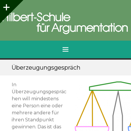
Seitenleiste
Hilbert-Schule für Argumentation
Qualifizierungen für die Praxis
Menü
Zum
Überzeugungsgespräch
Inhalt
springen
In
Überzeugungsgespräc
hen will mindestens
eine Person eine oder
mehrere andere für
ihren Standpunkt
gewinnen. Das ist das