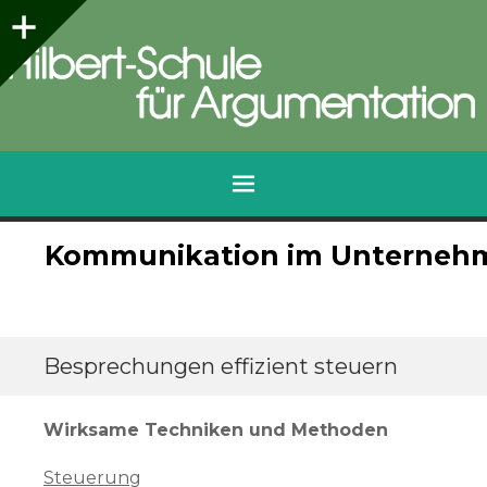
Seitenleiste
Hilbert-Schule für Argumentation
Qualifizierungen für die Praxis
Menü
Zum
Kommunikation im Unterneh
Inhalt
springen
Besprechungen effizient steuern
Wirksame Techniken und Methoden
Steuerung