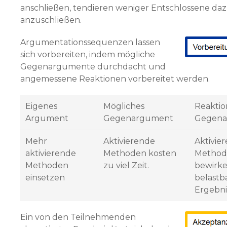
anschließen, tendieren weniger Entschlossene dazu
anzuschließen.
Argumentationssequenzen lassen
sich vorbereiten, indem mögliche
Gegenargumente durchdacht und
angemessene Reaktionen vorbereitet werden.
Eigenes
Mögliches
Reaktio
Argument
Gegenargument
Gegena
Mehr
Aktivierende
Aktivie
aktivierende
Methoden kosten
Method
Methoden
zu viel Zeit.
bewirk
einsetzen
belastb
Ergebni
Ein von den Teilnehmenden