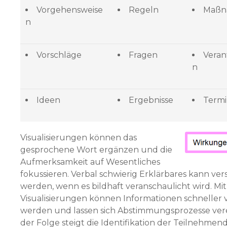
Vorgehensweise
Regeln
Maßn
n
Vorschläge
Fragen
Vera
n
Ideen
Ergebnisse
Term
Visualisierungen können das
gesprochene Wort ergän­zen und die
Aufmerksamkeit auf Wesentliches
fokussie­ren. Verbal schwierig Erklärbares kann ver
werden, wenn es bildhaft ver­anschaulicht wird. Mi
Visualisierungen können Informationen schneller 
werden und lassen sich Abstimmungsprozesse vere
der Folge steigt die Identifikation der Teilnehmen