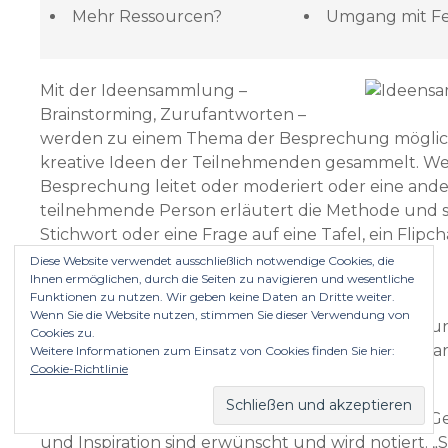
Mehr Ressourcen?
Umgang mit Fe
Mit der Ideensammlung –
Brainstorming, Zurufantworten –
werden zu einem Thema der Besprechung möglich
kreative Ideen der Teilnehmenden gesammelt. We
Besprechung leitet oder moderiert oder eine and
teilnehmende Person erläutert die Methode und s
Stichwort oder eine Frage auf eine Tafel, ein Flipch
Tageslichtprojektor oder eine papierbespannte
Diese Website verwendet ausschließlich notwendige Cookies, die
Ihnen ermöglichen, durch die Seiten zu navigieren und wesentliche
Moderationswand.
Funktionen zu nutzen. Wir geben keine Daten an Dritte weiter.
Wenn Sie die Website nutzen, stimmen Sie dieser Verwendung von
Die Teilnehmenden rufen ihre spontanen Ideen un
Cookies zu.
der sammelnden Person zu, die sie für alle sichtb
Weitere Informationen zum Einsatz von Cookies finden Sie hier:
Cookie-Richtlinie
aufschreibt, und beachten dabei drei Regeln:
Ausnahmslos jede Idee und Assoziation, jeder Ge
und Inspiration sind erwünscht und wird notiert. „S