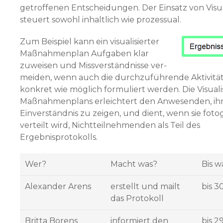
getroffenen Entscheidungen. Der Einsatz von Visu
steuert sowohl inhaltlich wie prozessual.
Zum Beispiel kann ein visualisierter
Maßnahmenplan Aufgaben klar
zuweisen und Missverständnisse ver­
meiden, wenn auch die durchzuführende Aktivitä
konkret wie möglich formuliert werden. Die Visual
Maßnahmenplans erleichtert den Anwesenden, ih
Einverständnis zu zeigen, und dient, wenn sie foto
verteilt wird, Nicht­teilnehmenden als Teil des
Ergebnisprotokolls.
Wer?
Macht was?
Bis 
Alexander Arens
erstellt und mailt
bis 30
das Protokoll
Britta Borens
informiert den
bis 29