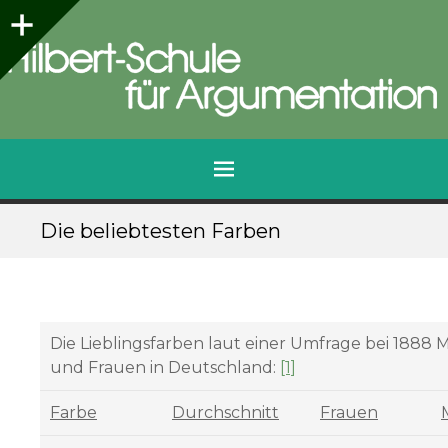
Seitenleiste
Hilbert-Schule für Argumentation
Qualifizierungen für die Praxis
Menü
Zum
Die beliebtesten Farben
Inhalt
springen
Die Lieblingsfarben laut einer Umfrage bei 1888
und Frauen in Deutschland:
[1]
Farbe
Durchschnitt
Frauen