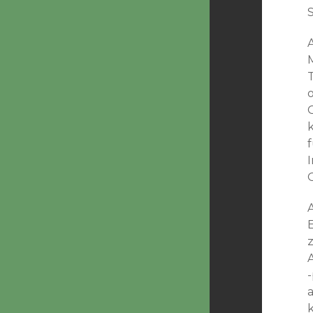
S
o
E