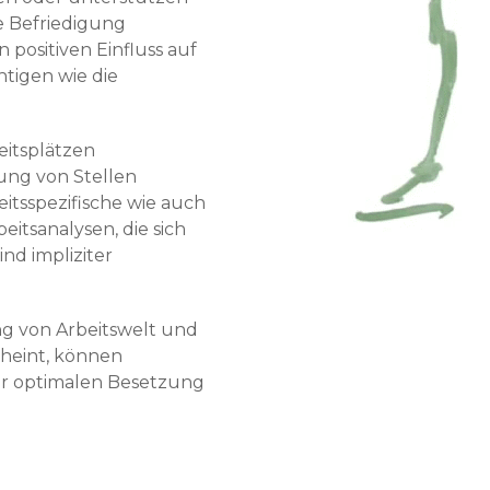
e Befriedigung
 positiven Einfluss auf
htigen wie die
eitsplätzen
zung von Stellen
keitsspezifische wie auch
eitsanalysen, die sich
nd impliziter
ng von Arbeitswelt und
cheint, können
ur optimalen Besetzung