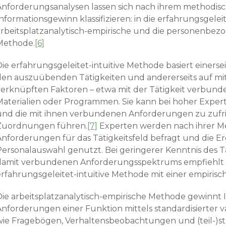
Anforderungsanalysen lassen sich nach ihrem methodi
nforma­tionsgewinn klassifizieren: in die erfahrungsgeleite
arbeitsplatzanaly­tisch-empirische und die personenbez
Methode.
[6]
Die erfahrungsgeleitet-intuitive Methode basiert einerse
den auszuübenden Tätigkeiten und andererseits auf mit
verknüpften Faktoren – etwa mit der Tätigkeit verbun
Materialien oder Programmen. Sie kann bei hoher Experti
und die mit ihnen verbundenen Anforderungen zu zufr
Zuordnungen führen.
[7]
Experten werden nach ihrer M
Anforderungen für das Tätigkeitsfeld befragt und die Er
Personalauswahl genutzt. Bei geringerer Kenntnis des T
damit verbundenen Anforderungsspektrums empfiehlt si
erfahrungsgeleitet-intuitive Methode mit einer empiris
Die arbeitsplatzanalytisch-empirische Methode gewinnt
Anforderungen einer Funktion mittels standardisierter v
wie Fragebögen, Verhaltensbeobachtungen und (teil-)st