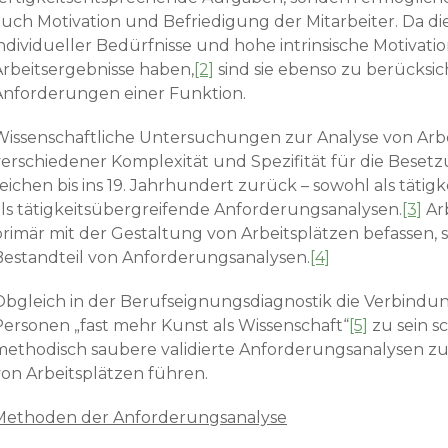
auch Motivation und Befriedigung der Mitarbeiter. Da di
ndividueller Bedürfnisse und hohe intrinsische Motivation
Arbeitsergebnisse haben,
[2]
sind sie ebenso zu berücksic
Anforderungen einer Funktion.
Wissenschaftliche Untersuchungen zur Analyse von Arb
verschiedener Komplexität und Spezifität für die Beset
eichen bis ins 19. Jahr­hundert zurück – sowohl als tätig
als tätigkeitsübergreifende Anforderungsanalysen.
[3]
Arb
rimär mit der Gestaltung von Arbeitsplätzen befassen, si
Bestandteil von Anforderungsanalysen.
[4]
Obgleich in der Berufseignungsdiagnostik die Verbindu
Personen „fast mehr Kunst als Wissenschaft“
[5]
zu sein s
methodisch saubere validierte Anforderungsanalysen z
on Arbeits­plätzen führen.
Methoden der
Anforderungsanalyse