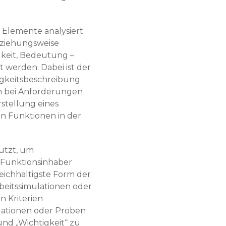
Elemente analysiert.
eziehungsweise
igkeit, Bedeutung –
t werden. Dabei ist der
tigkeitsbeschreibung
en bei Anforderungen
rstellung eines
en Funktionen in der
utzt, um
r Funktionsinhaber
reichhaltigste Form der
rbeitssimulationen oder
n Kriterien
lationen oder Proben
und „Wichtigkeit“ zu