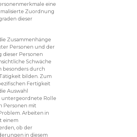
Personenmerkmale eine
formalisierte Zuordnung
graden dieser
 die Zusammenhänge
igter Personen und der
 dieser Personen
nsichtliche Schwäche
ch besonders durch
ätigkeit bilden. Zum
ezifischen Fertigkeit
 die Auswahl
 untergeordnete Rolle
on Personen mit
Problem. Arbeiten in
it einem
werden, ob der
rderungen in diesem