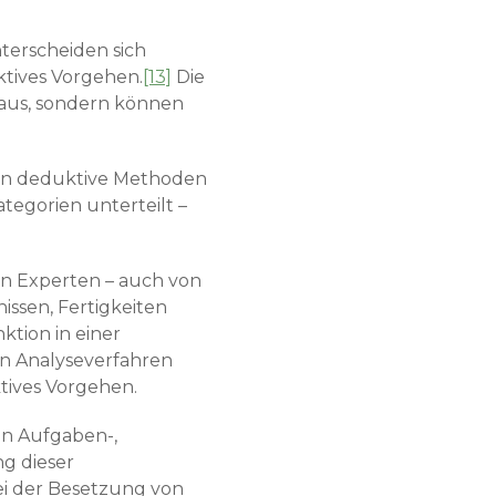
terscheiden sich
ktives Vorgehen.
[13]
Die
 aus, sondern können
tzen deduktive Methoden
tegorien unterteilt –
n Experten – auch von
issen, Fertigkeiten
tion in einer
in Analyseverfahren
tives Vorgehen.
en Aufgaben-,
g dieser
i der Besetzung von