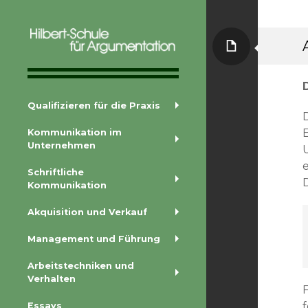
Seite
Qualifizierungen für die Praxis
Hilbert-Schule für
Argumentation
Zum
Qualifizieren für die Praxis
Inhalt
springen
Kommunikation im
Unternehmen
Schriftliche
Kommunikation
Akquisition und Verkauf
Management und Führung
Arbeitstechniken und
Verhalten
Essays