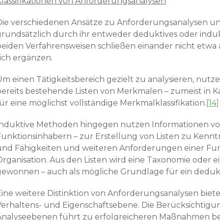
Klassifikationen von Anforderungsanalysen
Die verschiedenen Ansätze zu Anforderungsanalysen un
grund­sätzlich durch ihr entweder deduktives oder indu
beiden Verfahrensweisen schließen einander nicht etwa
sich ergänzen.
Um einen Tätigkeitsbereich gezielt zu analysieren, nu
bereits bestehende Listen von Merkmalen – zumeist in Ka
ür eine möglichst vollständige Merkmalklassifikation.
[14]
Induktive Methoden hingegen nutzen Informationen vo
Funktionsinhabern – zur Erstellung von Listen zu Kenntn
und Fähigkeiten und weiteren Anforderungen einer Funk
Organisation. Aus den Listen wird eine Taxonomie oder e
gewonnen – auch als mögliche Grundlage für ein deduk
Eine weitere Distinktion von Anforderungsanalysen biet
Verhaltens- und Eigenschaftsebene. Die Berücksichtigun
Analyseebenen führt zu erfolgreicheren Maßnahmen be