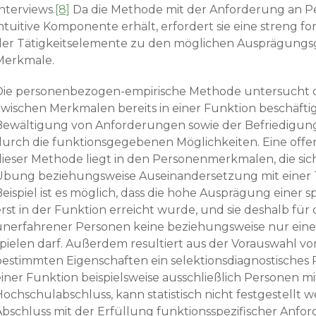
nterviews.
[8]
Da die Methode mit der Anforderung an 
intuitive Kompo­nente erhält, erfordert sie eine streng 
der Tätigkeitselemente zu den möglichen Ausprägungs
Merkmale.
Die personenbezogen-empirische Methode untersucht
zwischen Merkmalen bereits in einer Funktion beschäft
Bewältigung von Anforderungen sowie der Befriedigung
durch die funktionsgegebenen Möglichkeiten. Eine offe
dieser Methode liegt in den Personenmerkmalen, die si
Übung beziehungsweise Auseinandersetzung mit einer T
eispiel ist es möglich, dass die hohe Ausprägung einer sp
erst in der Funktion erreicht wurde, und sie deshalb für
unerfahrener Personen keine beziehungsweise nur eine
spielen darf. Außerdem resultiert aus der Vorauswahl v
bestimmten Eigen­schaften ein selektionsdiagnostisches 
einer Funktion beispielsweise ausschließlich Personen m
Hochschulabschluss, kann statistisch nicht festgestellt 
Abschluss mit der Erfüllung funktionsspezifischer Anfo