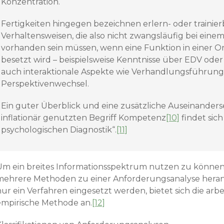
Konzentration.
Fertigkeiten hingegen bezeichnen erlern- oder traini
Verhal­tensweisen, die also nicht zwangsläufig bei ein
vorhanden sein müssen, wenn eine Funktion in einer O
besetzt wird – beispielsweise Kenntnisse über EDV ode
auch interaktionale Aspekte wie Verhandlungsführung
Perspektivenwechsel.
Ein guter Überblick und eine zusätzliche Auseinander
inflationär genutzten Begriff Kompetenz
[10]
findet sic
psycho­logischen Diagnostik“.
[11]
Um ein breites Informationsspektrum nutzen zu können, 
meh­rere Methoden zu einer Anforderungsanalyse heran
ur ein Verfahren eingesetzt werden, bietet sich die arbe
empirische Methode an.
[12]