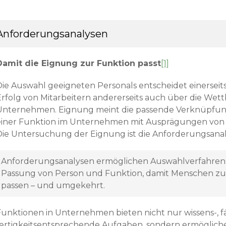
Anforderungsanalysen
Damit die Eignung zur Funktion passt
[1]
Die Auswahl geeigneten Personals entscheidet einerseit
Erfolg von Mitarbeitern andererseits auch über die Wet
Unter­nehmen. Eignung meint die passende Verknüpfu
einer Funk­tion im Unternehmen mit Ausprägungen vo
Die Untersuchung der Eignung ist die Anforderungsanal
Anforderungsanalysen ermöglichen Auswahlverfahren f
Passung von Person und Funktion, damit Menschen zu 
passen – und umgekehrt.
Funktionen in Unternehmen bieten nicht nur wissens-, f
fertigkeits­entsprechende Aufgaben, sondern ermöglich