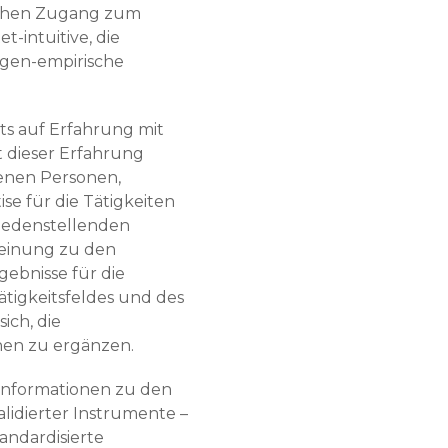
schen Zugang zum
t-intuitive, die
ogen-empirische
its auf Erfahrung mit
 dieser Erfahrung
denen Personen,
se für die Tätigkeiten
iedenstellenden
einung zu den
gebnisse für die
ätigkeitsfeldes und des
ch, die
chen zu ergänzen.
 Informationen zu den
alidierter Instrumente –
andardisierte