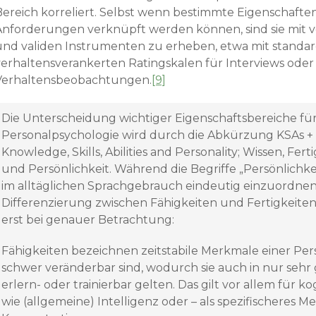
Bereich korreliert. Selbst wenn bestimmte Eigenschaften
Anforderungen verknüpft werden können, sind sie mit ve
und validen Instrumenten zu erheben, etwa mit standar
verhaltensverankerten Ratingskalen für Interviews oder
Verhaltensbeobachtungen.
[9]
Die Unterscheidung wichtiger Eigenschaftsbereiche für
Personalpsychologie wird durch die Abkürzung KSAs +
Knowledge, Skills, Abilities and Personality; Wissen, Fert
und Persönlichkeit. Während die Begriffe „Persönlichke
im alltäglichen Sprachgebrauch eindeutig einzuordnen 
Differenzierung zwischen Fähigkeiten und Fertigkeiten 
erst bei genauer Betrachtung:
Fähigkeiten bezeichnen zeitstabile Merkmale einer Pers
schwer veränderbar sind, wodurch sie auch in nur sehr
erlern- oder trainierbar gelten. Das gilt vor allem für 
wie (allgemeine) Intelligenz oder – als spezifischeres M