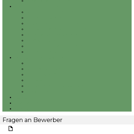
Beschwerdemanagement
Management und Führung
Unternehmen managen
Mitarbeiter führen
Motivieren und delegieren
Projekte und Prozesse steuern
Besprechungen moderieren
Konflikte lösen
Mitarbeitergespräche führen
Mitarbeiter beurteilen
Arbeitstechniken und Verhalten
Zeitmanagement
Stressbewältigung
Verhaltensprofile
Didaktik
Atmung, Stimme, Artikulation
Körpersignale
Essays
Nachrichten
Kontakt
Fragen an Bewerber
Seite