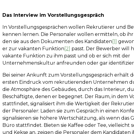
Das Interview im Vorstellungsgespräch
In Vorstellungsgesprächen wollen Rekrutierer und B
kennen lernen. Die Personaler wollen ermitteln, ob ih
den sie aus den Dokumenten des Kandidaten
[1]
gewon
er zur vakanten Funktion
[2]
passt. Der Bewerber will h
vakante Funktion zu ihm passt und ob er sich mit der
Unternehmenskultur anfreunden oder gar identifizier
Bei seiner Ankunft zum Vorstellungsgespräch erhält 
ersten Eindruck vom rekrutierenden Unternehmen du
die Atmosphäre des Gebäudes, durch das Interieur, du
Beschäftigte, denen er begegnet. Der Raum, in dem V
stattfindet, signalisiert ihm die Wertigkeit der Rekruti
der Personaler: Laden sie zum Gespräch in einen Konf
signalisieren sie höhere Wertschätzung, als wenn das 
Büro stattfindet. Bieten sie Kaffee oder Tee, vielleicht
und Kekse an, zeigen die Personaler dem Kandidaten 