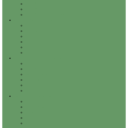
Qualifizieren im Training
Qualifizieren im Coaching
Qualifizieren im Workshop
Kommunikation im Unternehmen
Am Telefon
Im Sekretariat
Im Team
Im Gespräch
Beim Argumentieren
Mit Rhetorik
Schriftliche Kommunikation
Rechtschreibung
Prägnant formulieren
Briefe und Mails
An Kunden schreiben
Interna schreiben
Zeugnisse formulieren
Akquisition und Verkauf
Kundenorientierung
Telefonakquisition
Verkaufsgespräche
Präsentationen
Verhandlungen