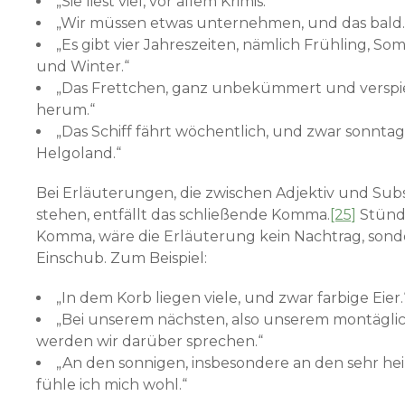
„Sie liest viel, vor allem Krimis.“
„Wir müssen etwas unternehmen, und das bald.
„Es gibt vier Jahreszeiten, nämlich Frühling, So
und Winter.“
„Das Frettchen, ganz unbekümmert und verspiel
herum.“
„Das Schiff fährt wöchentlich, und zwar sonntag
Helgoland.“
Bei Erläuterungen, die zwischen Adjektiv und Sub
stehen, entfällt das schließende Komma.
[25]
Stünde
Komma, wäre die Erläuterung kein Nachtrag, sond
Einschub. Zum Beispiel:
„In dem Korb liegen viele, und zwar farbige Eier.
„Bei unserem nächsten, also unserem montägli
werden wir darüber sprechen.“
„An den sonnigen, insbesondere an den sehr h
fühle ich mich wohl.“