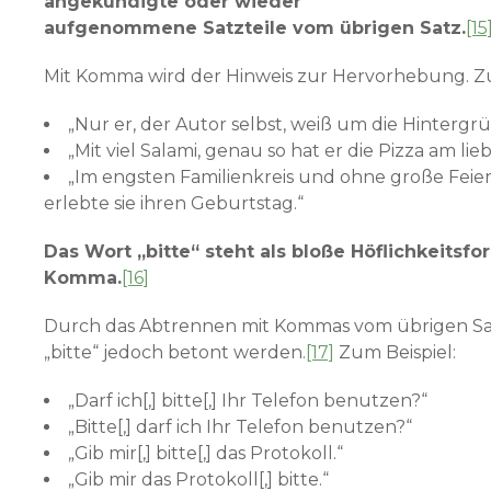
angekündigte oder wieder
aufgenommene Satzteile vom übrigen Satz.
[15
Mit Komma wird der Hinweis zur Hervorhebung. Zu
„Nur er, der Autor selbst, weiß um die Hintergr
„Mit viel Salami, genau so hat er die Pizza am lieb
„Im engsten Familienkreis und ohne große Feierl
erlebte sie ihren Geburtstag.“
Das Wort „bitte“ steht als bloße Höflichkeitsf
Komma.
[16]
Durch das Abtrennen mit Kommas vom übrigen Sa
„bitte“ jedoch betont werden.
[17]
Zum Beispiel:
„Darf ich[,] bitte[,] Ihr Telefon benutzen?“
„Bitte[,] darf ich Ihr Telefon benutzen?“
„Gib mir[,] bitte[,] das Protokoll.“
„Gib mir das Protokoll[,] bitte.“