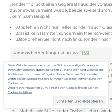
„sondern“ drückt einen Gegensatz aus, der vorauss
zuvor etwas verneint wurde, beispielsweise durch 
„kein“. Zum Beispiel:
„Uns fehlen nicht nur Teller, sondern auch Gläse
„Das ist kein Hamster, sondern ein Meerschwein
„Bitte drehen Sie nicht nach links, sondern nach 
Kommas bei der Konjunktion „wie“.
[35]
Bei nachgestellten Zusätzen, die mit „wie“ eingele
Diese Website verwendet ausschließlich notwendige Cookies, die
werden, können Kommas stehen.
[36]
„Wie“ kann 
Ihnen ermöglichen, durch die Seiten zu navigieren und wesentliche
Funktionen zu nutzen. Wir geben keine Daten an Dritte weiter.
Einschub einleiten oder nur Satzteile verbinden.
Wenn Sie die Website nutzen, stimmen Sie dieser Verwendung von
nachgestellte Einschub wird mit Kommas eingesch
Cookies zu.
den Satzteilen steht kein Komma. Zum Beispiel
Weitere Informationen zum Einsatz von Cookies finden Sie hier:
Cookie-Richtlinie
„Auch heute[,] wie schon bei den ersten Verha
einigten sie sich nicht.“
„Möbel[,] wie Stühle oder Tische[,] liefern wir d